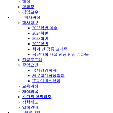
학장
학과장
겸임교수
학사과정
학사정보
2025학번 이후
2024학번
2023학번
2022학번
학과 간 공통 교과목
공유대학 개설 전공 인정 교과목
전공로드맵
졸업요건
국제경영학과
세무회계금융학과
IT파이낸스학과
교육과정
개설과목
소단위 학위과정
장학제도
입학안내
커뮤니티