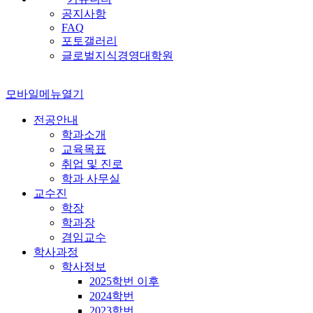
공지사항
FAQ
포토갤러리
글로벌지식경영대학원
모바일메뉴열기
전공안내
학과소개
교육목표
취업 및 진로
학과 사무실
교수진
학장
학과장
겸임교수
학사과정
학사정보
2025학번 이후
2024학번
2023학번