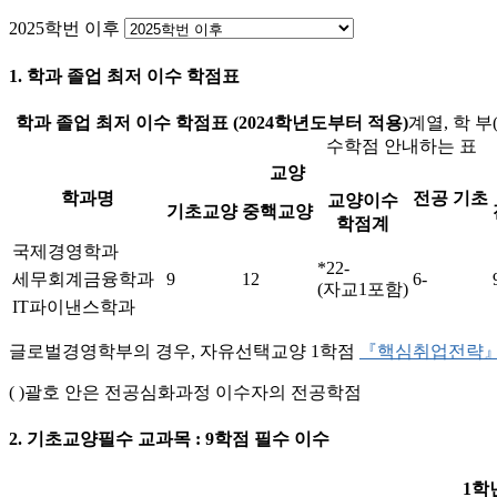
2025학번 이후
1. 학과 졸업 최저 이수 학점표
학과 졸업 최저 이수 학점표 (2024학년도부터 적용)
계열, 학 부
수학점 안내하는 표
교양
학과명
전공 기초
교양이수
기초교양
중핵교양
학점계
국제경영학과
*22-
세무회계금융학과
9
12
6-
(자교1포함)
IT파이낸스학과
글로벌경영학부의 경우, 자유선택교양 1학점
『핵심취업전략』(
( )괄호 안은 전공심화과정 이수자의 전공학점
2. 기초교양필수 교과목 : 9학점 필수 이수
1학