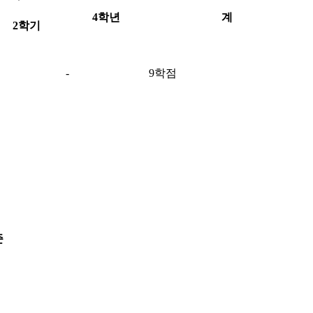
4학년
계
2학기
-
9학점
준