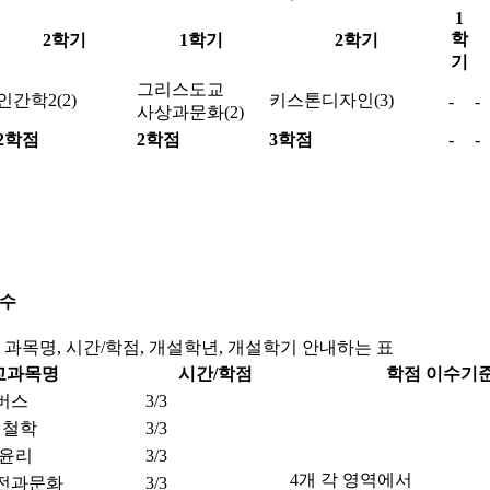
1
학
2학기
1학기
2학기
기
그리스도교
인간학2(2)
키스톤디자인(3)
-
-
사상과문화(2)
2학점
2학점
3학점
-
-
이수
 과목명, 시간/학점, 개설학년, 개설학기 안내하는 표
교과목명
시간/학점
학점 이수기
버스
3/3
 철학
3/3
 윤리
3/3
4개 각 영역에서
전과문화
3/3