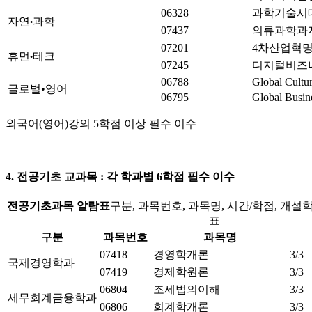
06328
과학기술시
자연
과학
•
07437
의류과학과
07201
4차산업혁
휴먼
테크
•
07245
디지털비즈
06788
Global Cultur
글로벌•영어
06795
Global Busin
외국어(영어)강의 5학점 이상 필수 이수
4. 전공기초 교과목 : 각 학과별 6학점 필수 이수
전공기초과목 알람표
구분, 과목번호, 과목명, 시간/학점, 개
표
구분
과목번호
과목명
07418
경영학개론
3/3
국제경영학과
07419
경제학원론
3/3
06804
조세법의이해
3/3
세무회계금융학과
06806
회계학개론
3/3