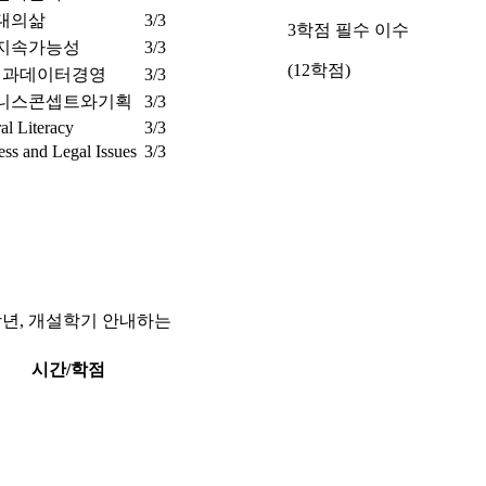
대의삶
3/3
3학점 필수 이수
지속가능성
3/3
(12학점)
명과데이터경영
3/3
니스콘셉트와기획
3/3
al Literacy
3/3
ess and Legal Issues
3/3
설학년, 개설학기 안내하는
시간/학점