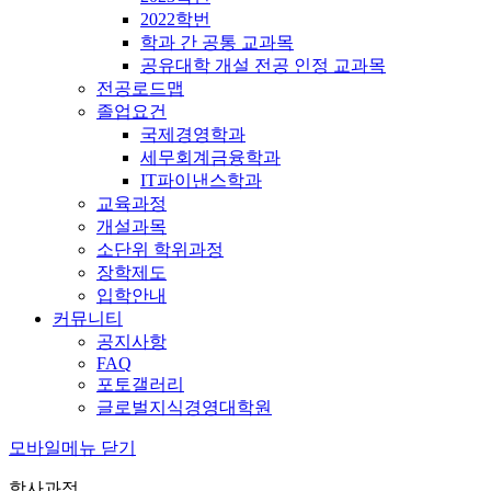
2022학번
학과 간 공통 교과목
공유대학 개설 전공 인정 교과목
전공로드맵
졸업요건
국제경영학과
세무회계금융학과
IT파이낸스학과
교육과정
개설과목
소단위 학위과정
장학제도
입학안내
커뮤니티
공지사항
FAQ
포토갤러리
글로벌지식경영대학원
모바일메뉴 닫기
학사과정