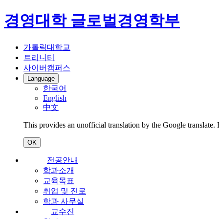
경영대학 글로벌경영학부
가톨릭대학교
트리니티
사이버캠퍼스
Language
한국어
English
中文
This provides an unofficial translation by the Google translate.
OK
전공안내
학과소개
교육목표
취업 및 진로
학과 사무실
교수진