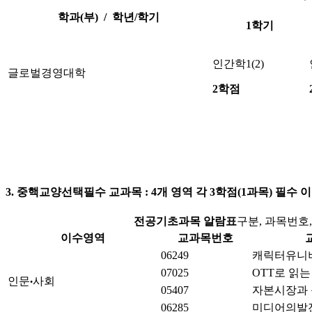
학과(부) / 학년/학기
1학기
인간학1(2)
글로벌경영대학
2학점
3. 중핵교양선택필수 교과목 : 4개 영역 각 3학점(1과목) 필수 
전공기초과목 알람표
구분, 과목번호,
이수영역
교과목번호
06249
캐릭터유니
07025
OTT로 읽는
인문
사회
•
05407
자본시장과
06285
미디어의발