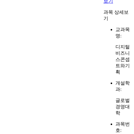
보기
과목 상세보
기
교과목
명:
디지털
비즈니
스콘셉
트와기
획
개설학
과:
글로벌
경영대
학
과목번
호: