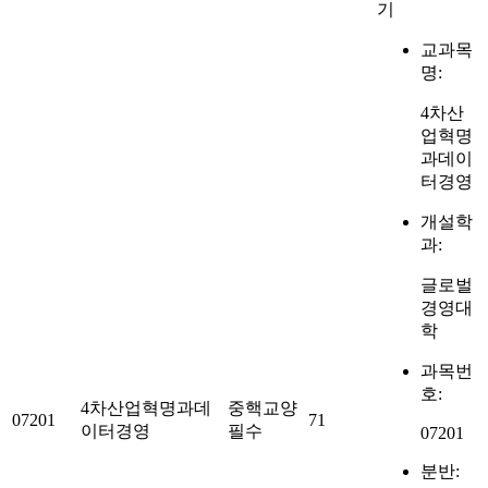
기
교과목
명:
4차산
업혁명
과데이
터경영
개설학
과:
글로벌
경영대
학
과목번
호:
4차산업혁명과데
중핵교양
07201
71
이터경영
필수
07201
분반: