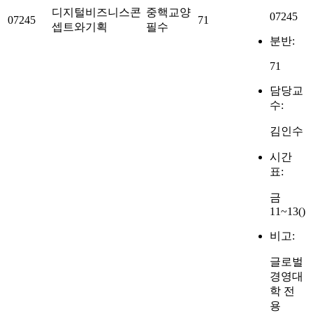
디지털비즈니스콘
중핵교양
07245
07245
71
셉트와기획
필수
분반:
71
담당교
수:
김인수
시간
표:
금
11~13()
비고:
글로벌
경영대
학 전
용