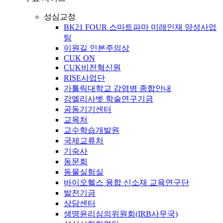
성심교정
BK21 FOUR 스마트파마 미래인재 양성사업
팀
이원길 인본주의상
CUK ON
CUK비전혁신원
RISE사업단
가톨릭대학교 감염병 종합안내
강엘리사벳 학술연구기금
공동기기센터
교목처
교수학습개발원
국제교류처
기숙사
동문회
동물실험실
바이오헬스 융합 신소재 교육연구단
발전기금
상담센터
생명윤리심의위원회(IRB사무국)