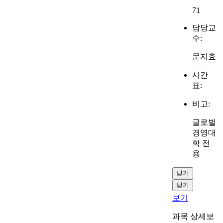
71
담당교
수:
문지효
시간
표:
비고:
글로벌
경영대
학 전
용
닫기
닫기
보기
과목 상세보