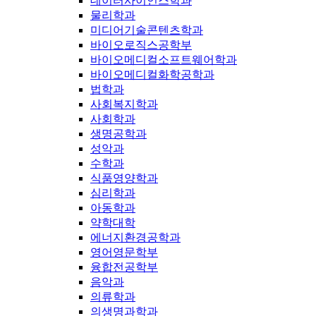
데이터사이언스학과
물리학과
미디어기술콘텐츠학과
바이오로직스공학부
바이오메디컬소프트웨어학과
바이오메디컬화학공학과
법학과
사회복지학과
사회학과
생명공학과
성악과
수학과
식품영양학과
심리학과
아동학과
약학대학
에너지환경공학과
영어영문학부
융합전공학부
음악과
의류학과
의생명과학과