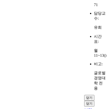
71
담당교
수:
유희
시간
표:
월
11~13()
비고:
글로벌
경영대
학 전
용
닫기
닫기