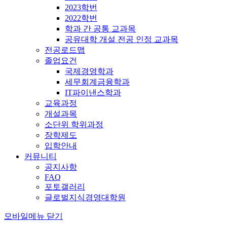
2023학번
2022학번
학과 간 공통 교과목
공유대학 개설 전공 인정 교과목
전공로드맵
졸업요건
국제경영학과
세무회계금융학과
IT파이낸스학과
교육과정
개설과목
소단위 학위과정
장학제도
입학안내
커뮤니티
공지사항
FAQ
포토갤러리
글로벌지식경영대학원
모바일메뉴 닫기