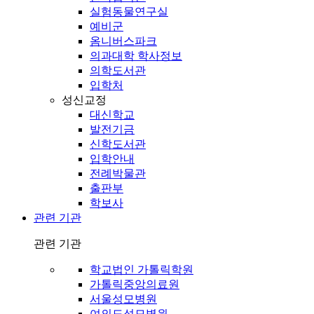
실험동물연구실
예비군
옴니버스파크
의과대학 학사정보
의학도서관
입학처
성신교정
대신학교
발전기금
신학도서관
입학안내
전례박물관
출판부
학보사
관련 기관
관련 기관
학교법인 가톨릭학원
가톨릭중앙의료원
서울성모병원
여의도성모병원