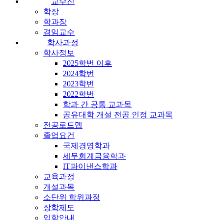
교수진
학장
학과장
겸임교수
학사과정
학사정보
2025학번 이후
2024학번
2023학번
2022학번
학과 간 공통 교과목
공유대학 개설 전공 인정 교과목
전공로드맵
졸업요건
국제경영학과
세무회계금융학과
IT파이낸스학과
교육과정
개설과목
소단위 학위과정
장학제도
입학안내