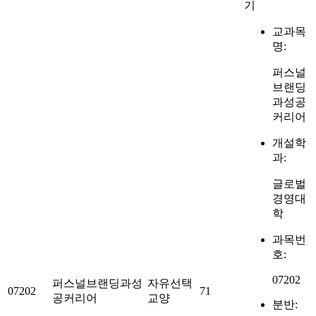
기
교과목
명:
퍼스널
브랜딩
과성공
커리어
개설학
과:
글로벌
경영대
학
과목번
호:
07202
퍼스널브랜딩과성
자유선택
07202
71
공커리어
교양
분반: