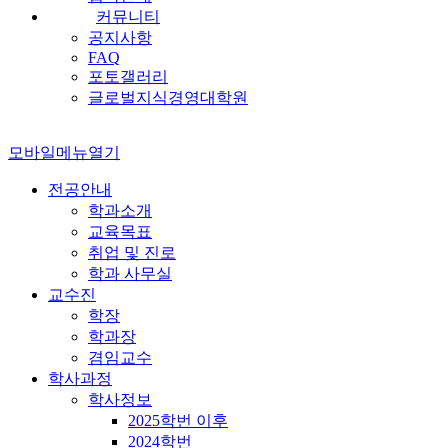
커뮤니티
공지사항
FAQ
포토갤러리
글로벌지식경영대학원
모바일메뉴열기
전공안내
학과소개
교육목표
취업 및 진로
학과 사무실
교수진
학장
학과장
겸임교수
학사과정
학사정보
2025학번 이후
2024학번