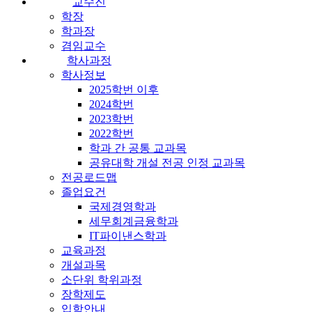
교수진
학장
학과장
겸임교수
학사과정
학사정보
2025학번 이후
2024학번
2023학번
2022학번
학과 간 공통 교과목
공유대학 개설 전공 인정 교과목
전공로드맵
졸업요건
국제경영학과
세무회계금융학과
IT파이낸스학과
교육과정
개설과목
소단위 학위과정
장학제도
입학안내