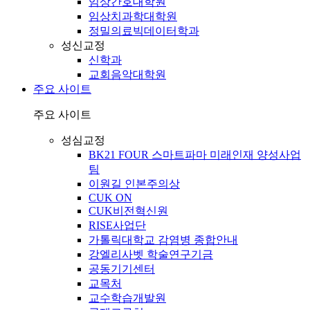
임상간호대학원
임상치과학대학원
정밀의료빅데이터학과
성신교정
신학과
교회음악대학원
주요 사이트
주요 사이트
성심교정
BK21 FOUR 스마트파마 미래인재 양성사업
팀
이원길 인본주의상
CUK ON
CUK비전혁신원
RISE사업단
가톨릭대학교 감염병 종합안내
강엘리사벳 학술연구기금
공동기기센터
교목처
교수학습개발원