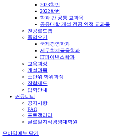
2023학번
2022학번
학과 간 공통 교과목
공유대학 개설 전공 인정 교과목
전공로드맵
졸업요건
국제경영학과
세무회계금융학과
IT파이낸스학과
교육과정
개설과목
소단위 학위과정
장학제도
입학안내
커뮤니티
공지사항
FAQ
포토갤러리
글로벌지식경영대학원
모바일메뉴 닫기