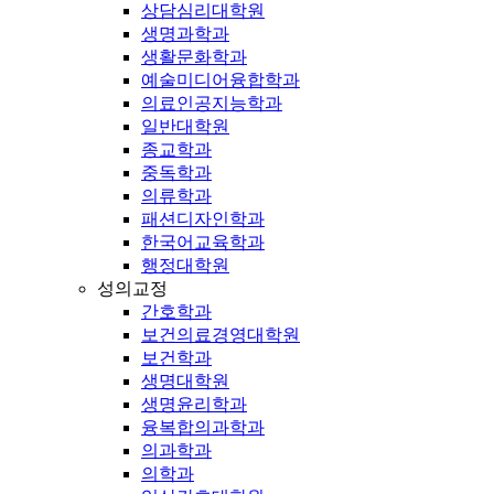
상담심리대학원
생명과학과
생활문화학과
예술미디어융합학과
의료인공지능학과
일반대학원
종교학과
중독학과
의류학과
패션디자인학과
한국어교육학과
행정대학원
성의교정
간호학과
보건의료경영대학원
보건학과
생명대학원
생명윤리학과
융복합의과학과
의과학과
의학과