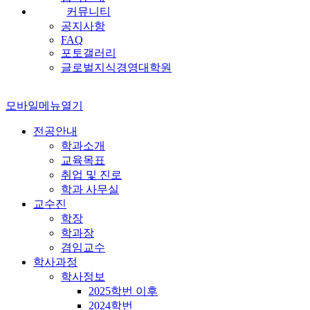
커뮤니티
공지사항
FAQ
포토갤러리
글로벌지식경영대학원
모바일메뉴열기
전공안내
학과소개
교육목표
취업 및 진로
학과 사무실
교수진
학장
학과장
겸임교수
학사과정
학사정보
2025학번 이후
2024학번