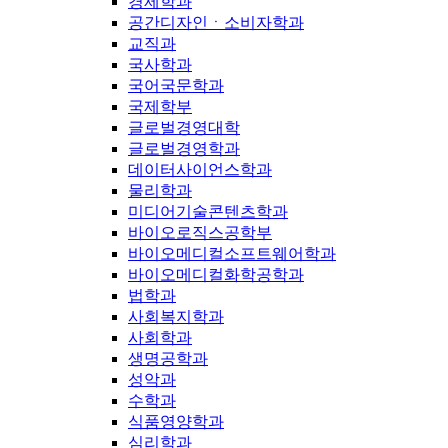
경제학과
공간디자인ㆍ소비자학과
교직과
국사학과
국어국문학과
국제학부
글로벌경영대학
글로벌경영학과
데이터사이언스학과
물리학과
미디어기술콘텐츠학과
바이오로직스공학부
바이오메디컬소프트웨어학과
바이오메디컬화학공학과
법학과
사회복지학과
사회학과
생명공학과
성악과
수학과
식품영양학과
심리학과