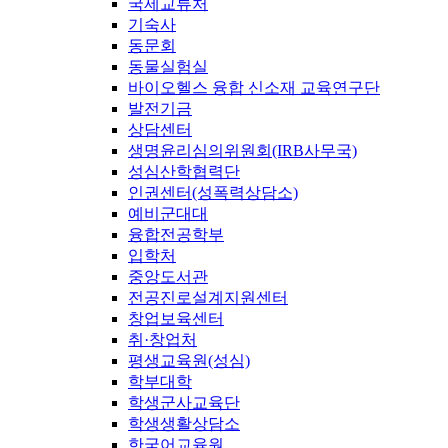
국제교류처
기숙사
동문회
동물실험실
바이오헬스 융합 신소재 교육연구단
발전기금
상담센터
생명윤리심의위원회(IRB사무국)
성심산학협력단
인권센터(성폭력상담소)
예비군대대
융합전공학부
입학처
중앙도서관
전공진로설계지원센터
창업보육센터
취·창업처
평생교육원(성심)
학부대학
학생군사교육단
학생생활상담소
한국어교육원