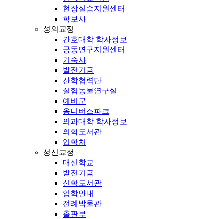
현장실습지원센터
학보사
성의교정
간호대학 학사정보
공동연구지원센터
기숙사
발전기금
산학협력단
실험동물연구실
예비군
옴니버스파크
의과대학 학사정보
의학도서관
입학처
성신교정
대신학교
발전기금
신학도서관
입학안내
전례박물관
출판부