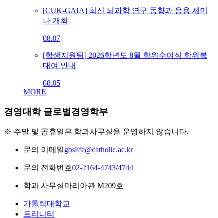
[CUK-GAIA] 최신 뇌과학 연구 동향과 응용 세미
나 개최
08.07
[학생지원팀] 2026학년도 8월 학위수여식 학위복
대여 안내
08.05
MORE
경영대학 글로벌경영학부
※ 주말 및 공휴일은 학과사무실을 운영하지 않습니다.
문의 이메일
gbslife@catholic.ac.kr
문의 전화번호
02-2164-4743/4744
학과 사무실
마리아관 M209호
가톨릭대학교
트리니티