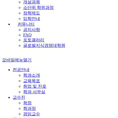
개설과목
소단위 학위과정
장학제도
입학안내
커뮤니티
공지사항
FAQ
포토갤러리
글로벌지식경영대학원
모바일메뉴열기
전공안내
학과소개
교육목표
취업 및 진로
학과 사무실
교수진
학장
학과장
겸임교수