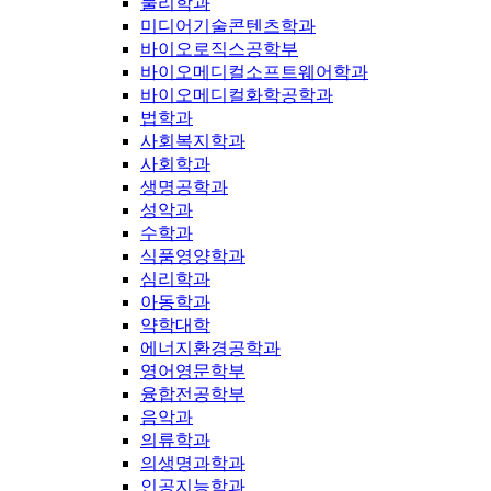
물리학과
미디어기술콘텐츠학과
바이오로직스공학부
바이오메디컬소프트웨어학과
바이오메디컬화학공학과
법학과
사회복지학과
사회학과
생명공학과
성악과
수학과
식품영양학과
심리학과
아동학과
약학대학
에너지환경공학과
영어영문학부
융합전공학부
음악과
의류학과
의생명과학과
인공지능학과