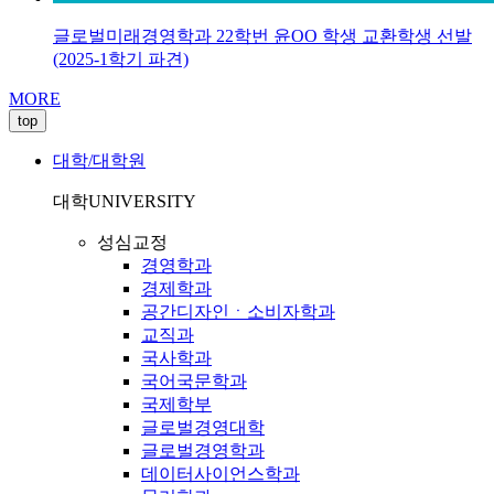
글로벌미래경영학과 22학번 윤OO 학생 교환학생 선발
(2025-1학기 파견)
MORE
top
대학/대학원
대학
UNIVERSITY
성심교정
경영학과
경제학과
공간디자인ㆍ소비자학과
교직과
국사학과
국어국문학과
국제학부
글로벌경영대학
글로벌경영학과
데이터사이언스학과