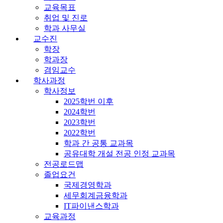
교육목표
취업 및 진로
학과 사무실
교수진
학장
학과장
겸임교수
학사과정
학사정보
2025학번 이후
2024학번
2023학번
2022학번
학과 간 공통 교과목
공유대학 개설 전공 인정 교과목
전공로드맵
졸업요건
국제경영학과
세무회계금융학과
IT파이낸스학과
교육과정