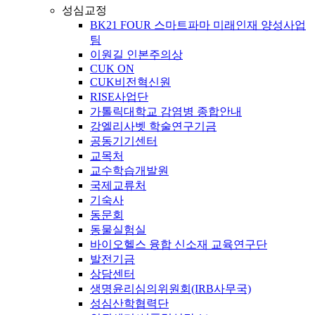
성심교정
BK21 FOUR 스마트파마 미래인재 양성사업
팀
이원길 인본주의상
CUK ON
CUK비전혁신원
RISE사업단
가톨릭대학교 감염병 종합안내
강엘리사벳 학술연구기금
공동기기센터
교목처
교수학습개발원
국제교류처
기숙사
동문회
동물실험실
바이오헬스 융합 신소재 교육연구단
발전기금
상담센터
생명윤리심의위원회(IRB사무국)
성심산학협력단