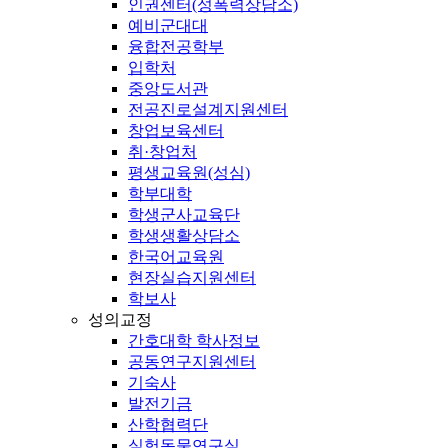
인권센터(성폭력상담소)
예비군대대
융합전공학부
입학처
중앙도서관
전공진로설계지원센터
창업보육센터
취·창업처
평생교육원(성심)
학부대학
학생군사교육단
학생생활상담소
한국어교육원
현장실습지원센터
학보사
성의교정
간호대학 학사정보
공동연구지원센터
기숙사
발전기금
산학협력단
실험동물연구실