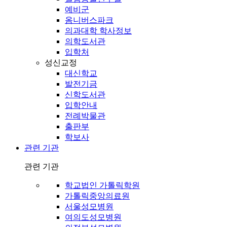
예비군
옴니버스파크
의과대학 학사정보
의학도서관
입학처
성신교정
대신학교
발전기금
신학도서관
입학안내
전례박물관
출판부
학보사
관련 기관
관련 기관
학교법인 가톨릭학원
가톨릭중앙의료원
서울성모병원
여의도성모병원